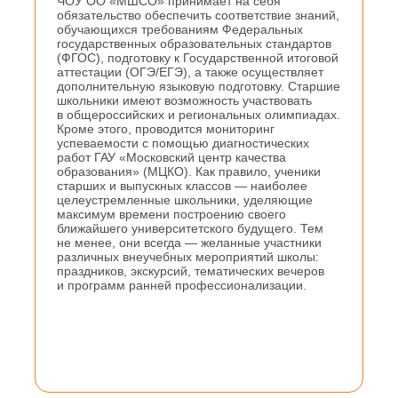
ЧОУ ОО «МШСО» принимает на себя
обязательство обеспечить соответствие знаний,
обучающихся требованиям Федеральных
государственных образовательных стандартов
© 2025 ЧОУ ОО «МШСО» — все права
(ФГОС), подготовку к Государственной итоговой
защищены. При использовании материалов
аттестации (ОГЭ/ЕГЭ), а также осуществляет
ссылка на сайт обязательна.
дополнительную языковую подготовку. Старшие
Реквизиты:
школьники имеют возможность участвовать
117485, Москва г, ул Профсоюзная, д. 92
в общероссийских и региональных олимпиадах.
ОГРН 1027728005689
Кроме этого, проводится мониторинг
ИНН 7728266538
успеваемости с помощью диагностических
КПП 772801001
работ ГАУ «Московский центр качества
образования» (МЦКО). Как правило, ученики
ГЛАВНОЕ
старших и выпускных классов — наиболее
целеустремленные школьники, уделяющие
максимум времени построению своего
ближайшего университетского будущего. Тем
Главная страница
не менее, они всегда — желанные участники
различных внеучебных мероприятий школы:
О нас
праздников, экскурсий, тематических вечеров
и программ ранней профессионализации.
Команда
Контакты
Поступление и стоимость