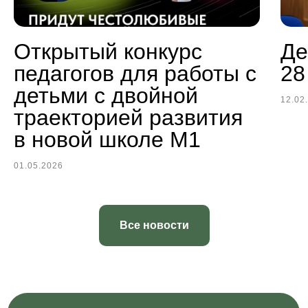
Официальный сайт школы на mskobr.ru
Открытый конкурс
Де
педагогов для работы с
28
детьми с двойной
12.02
траекторией развития
в новой школе М1
01.05.2026
Все новости